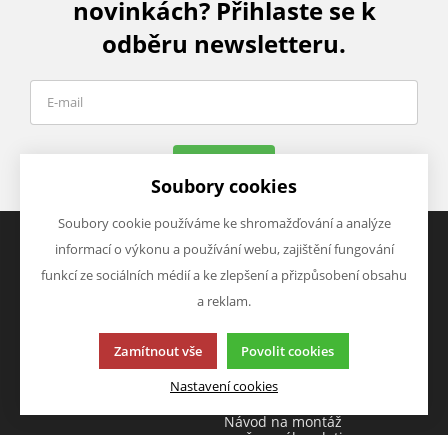
novinkách? Přihlaste se k
odběru newsletteru.
Odeslat
Soubory cookies
Soubory cookie používáme ke shromažďování a analýze
informací o výkonu a používání webu, zajištění fungování
funkcí ze sociálních médií a ke zlepšení a přizpůsobení obsahu
VŠE O NÁKUPU
NÁVODY A TIPY
Obchodní podmínky
Návod na montáž
a reklam.
čtyřhranného pletiva
Osobní údaje
Návod na montáž oplocení s
Zamítnout vše
Povolit cookies
podhrabovými deskami
Návod na montáž plotových
Nastavení cookies
panelů
Návod na montáž
svařovaného pletiva