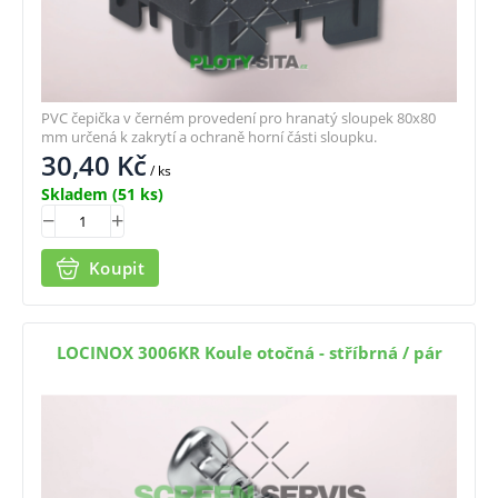
PVC čepička v černém provedení pro hranatý sloupek 80x80
mm určená k zakrytí a ochraně horní části sloupku.
30,40
Kč
/ ks
Skladem
(51 ks)
Koupit
LOCINOX 3006KR Koule otočná - stříbrná / pár