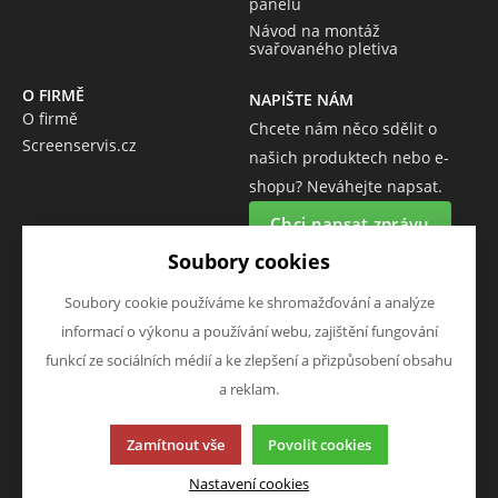
panelů
Návod na montáž
svařovaného pletiva
O FIRMĚ
NAPIŠTE NÁM
O firmě
Chcete nám něco sdělit o
Screenservis.cz
našich produktech nebo e-
shopu? Neváhejte napsat.
Chci napsat zprávu
Soubory cookies
SLEDUJTE NÁS
Soubory cookie používáme ke shromažďování a analýze
Sledujte nás na všech sociálních sítích, ať Vám nic neunikne!
informací o výkonu a používání webu, zajištění fungování
funkcí ze sociálních médií a ke zlepšení a přizpůsobení obsahu
a reklam.
Zamítnout vše
Povolit cookies
Tato stránka používá soubory cookies. Klikněte pro více
informací.
Nastavení cookies