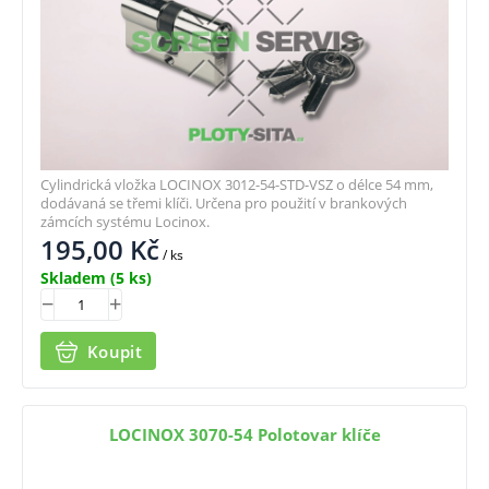
Cylindrická vložka LOCINOX 3012-54-STD-VSZ o délce 54 mm,
dodávaná se třemi klíči. Určena pro použití v brankových
zámcích systému Locinox.
195,00
Kč
/ ks
Skladem
(5 ks)
Koupit
LOCINOX 3070-54 Polotovar klíče