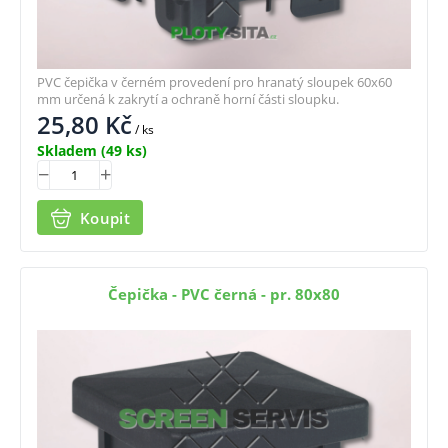
PVC čepička v černém provedení pro hranatý sloupek 60x60
mm určená k zakrytí a ochraně horní části sloupku.
25,80
Kč
/ ks
Skladem
(49 ks)
Koupit
Čepička - PVC černá - pr. 80x80