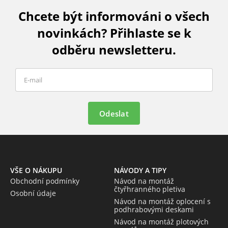
Chcete být informováni o všech
novinkách? Přihlaste se k
odběru newsletteru.
Odeslat
VŠE O NÁKUPU
NÁVODY A TIPY
Obchodní podmínky
Návod na montáž
čtyřhranného pletiva
Osobní údaje
Návod na montáž oplocení s
podhrabovými deskami
Návod na montáž plotových