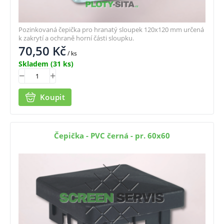
Pozinkovaná čepička pro hranatý sloupek 120x120 mm určená
k zakrytí a ochraně horní části sloupku.
70,50
Kč
/ ks
Skladem
(31 ks)
Koupit
Čepička - PVC černá - pr. 60x60