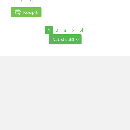
Koupit
1
2
3
Načíst další