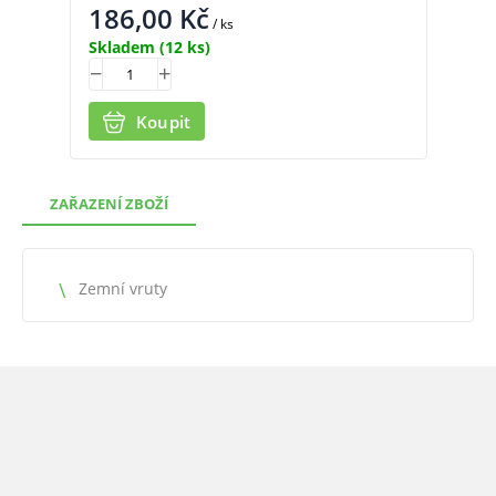
186,00
Kč
24
/ ks
Skladem
(12 ks)
Skl
Koupit
ZAŘAZENÍ ZBOŽÍ
Zemní vruty