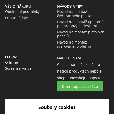
VŠE O NÁKUPU
NÁVODY A TIPY
Obchodní podmínky
Návod na montáž
čtyřhranného pletiva
Osobní údaje
Návod na montáž oplocení s
podhrabovými deskami
Návod na montáž plotových
panelů
Návod na montáž
svařovaného pletiva
O FIRMĚ
NAPIŠTE NÁM
O firmě
Chcete nám něco sdělit o
Screenservis.cz
našich produktech nebo e-
shopu? Neváhejte napsat.
Chci napsat zprávu
SLEDUJTE NÁS
Sledujte nás na všech sociálních sítích, ať Vám nic neunikne!
Soubory cookies