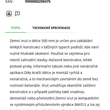
EAN:
9990000290475
POPIS
TECHNICKÉ SPECIFIKACE
Zemní vrut o délce 500 mm je určen pro zakládání
lehkých konstrukcí v běžných typech podloží, kde není
nutné hluboké ukotvení. Používá se zejména pro
menší zahradní stavby, dočasné konstrukce, lehké
plotové prvky, informační tabule nebo jiné nenáročné
aplikace.Díky kratší délce je montáž rychlá a
nenáročná, a to mechanickým zavrtáním do země bez
nutnosti betonáže. Vrut umožňuje okamžité zatížení
konstrukce a v případě potřeby také snadnou
demontáž nebo přemístění.Zemní vrut je kompatibilní
se systémovým příslušenstvím výrobce BAYO.S a lze jej