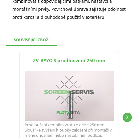
kombinovat s odpovídajícími patkami, nástavci a
montážními prvky. Povrchová úprava zajišťuje odolnost
proti korozi a dlouhodobé použití v exteriéru.
SOUVISEJÍCÍ ZBOŽÍ
ZV-BAYO.S prodloužení 250 mm
Prod
Prodloužení zemního vrutu o délce 250 mm.
Umož
Slouží ke zvýšení hloubky založení při montáži v
kons
méně únosném nebo nestabilním podloží.