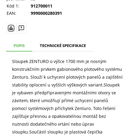
Kód 1:
912700011
EAN:
9990000280391
POPIS
TECHNICKÉ SPECIFIKACE
Sloupek ZENTURO o výšce 1700 mm je nosným
konstrukčním prvkem gabionového plotového systému
Zenturo. Slouží k uchycení plotových panelů a zajištění
stability oplocení u vyšších výškových variant.Sloupek
je vybaven předpřipravenými montážními otvory se
závitem, které umožňují přímé uchycení panelů
pomocí systémových příchytek Zenturo. Toto řešení
zajišťuje přesnou a opakovatelnou montáž bez
nutnosti dodatečného vrtání nebo úprav
sloupku.Součástí sloupku je plastová čepička