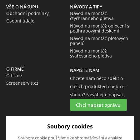
VŠE O NÁKUPU
NÁVODY A TIPY
Obchodní podmínky
Návod na montáž
čtyřhranného pletiva
Osobní údaje
Návod na montáž oplocení s
podhrabovými deskami
Návod na montáž plotových
panelů
Návod na montáž
svařovaného pletiva
O FIRMĚ
NAPIŠTE NÁM
O firmě
Chcete nám něco sdělit o
Screenservis.cz
našich produktech nebo e-
shopu? Neváhejte napsat.
Chci napsat zprávu
SLEDUJTE NÁS
Soubory cookies
Sledujte nás na všech sociálních sítích, ať Vám nic neunikne!
Soubory cookie používáme ke shromažďování a analýze