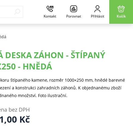
Kontakt
Porovnat
Přihlásit
Košík
ědá
Á DESKA ZÁHON - ŠTÍPANÝ
X250 - HNĚDÁ
ekoru štípaného kamene, rozměr 1000×250 mm, hnědé barevné
mezení a konstrukci zahradních záhonů. K objednanému zboží
naného množství. Foto ilustrační.
ena bez DPH
1,00
Kč