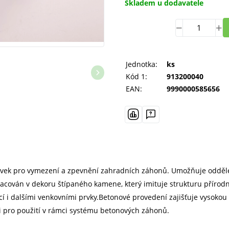
Skladem u dodavatele
Jednotka:
ks
Kód 1:
913200040
EAN:
9990000585656
rvek pro vymezení a zpevnění zahradních záhonů. Umožňuje odděle
pracován v dekoru štípaného kamene, který imituje strukturu příro
cí i dalšími venkovními prvky.Betonové provedení zajišťuje vysoko
 i pro použití v rámci systému betonových záhonů.