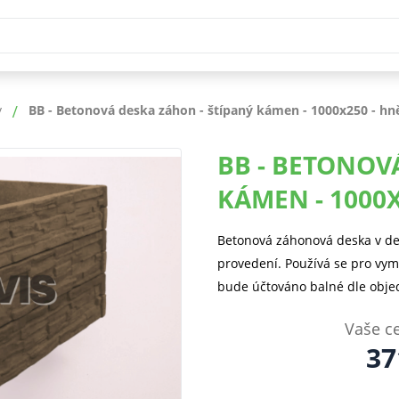
y
BB - Betonová deska záhon - štípaný kámen - 1000x250 - hn
BB - BETONOV
KÁMEN - 1000
Betonová záhonová deska v d
provedení. Používá se pro vy
bude účtováno balné dle objed
Vaše c
37