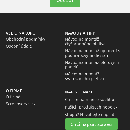
Odeslat
VŠE O NÁKUPU
NÁVODY A TIPY
Obchodní podmínky
Návod na montáž
čtyřhranného pletiva
Osobní údaje
Návod na montáž oplocení s
podhrabovými deskami
Návod na montáž plotových
panelů
Návod na montáž
svařovaného pletiva
O FIRMĚ
NAPIŠTE NÁM
O firmě
Chcete nám něco sdělit o
Screenservis.cz
našich produktech nebo e-
shopu? Neváhejte napsat.
Chci napsat zprávu