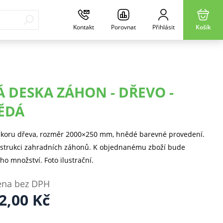
Kontakt
Porovnat
Přihlásit
Košík
Á DESKA ZÁHON - DŘEVO -
NĚDÁ
ekoru dřeva, rozměr 2000×250 mm, hnědé barevné provedení.
nstrukci zahradních záhonů. K objednanému zboží bude
o množství. Foto ilustrační.
ena bez DPH
2,00
Kč