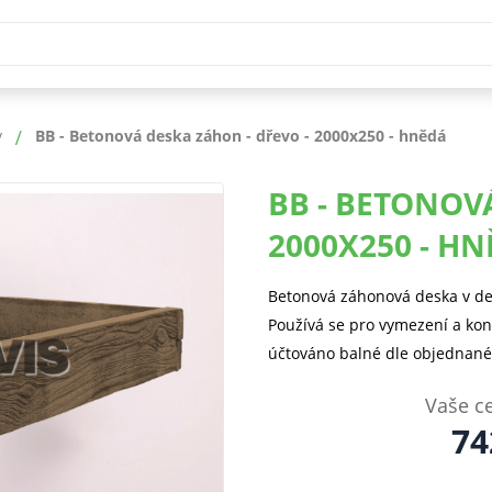
y
BB - Betonová deska záhon - dřevo - 2000x250 - hnědá
BB - BETONOV
2000X250 - H
Betonová záhonová deska v d
Používá se pro vymezení a ko
účtováno balné dle objednanéh
Vaše c
74