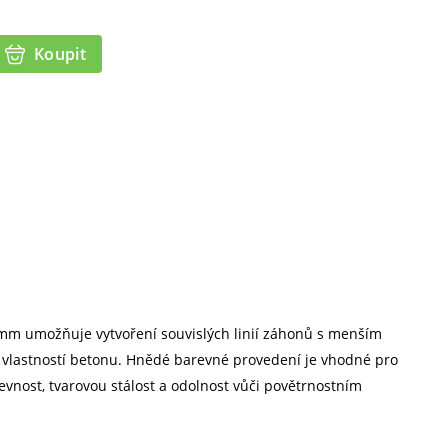
Koupit
 mm umožňuje vytvoření souvislých linií záhonů s menším
ní vlastností betonu. Hnědé barevné provedení je vhodné pro
evnost, tvarovou stálost a odolnost vůči povětrnostním