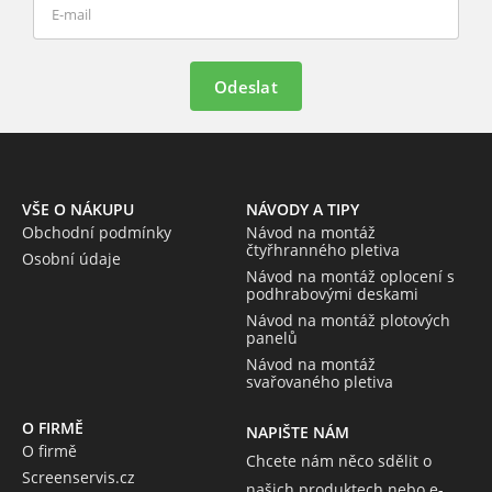
Odeslat
VŠE O NÁKUPU
NÁVODY A TIPY
Obchodní podmínky
Návod na montáž
čtyřhranného pletiva
Osobní údaje
Návod na montáž oplocení s
podhrabovými deskami
Návod na montáž plotových
panelů
Návod na montáž
svařovaného pletiva
O FIRMĚ
NAPIŠTE NÁM
O firmě
Chcete nám něco sdělit o
Screenservis.cz
našich produktech nebo e-