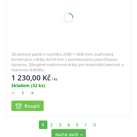
2D plotový panel o rozměru 2500 × 1830 mm, svařovaná
konstrukce z drátu 6/5/6 mm s pozinkovanou povrchovou
úpravou. Zdvojené vodorovné dráty pro maximální pevnost a
tvarovou stabilitu.
1 230,00
Kč
/ ks
Skladem
(32 ks)
Koupit
1
2
3
4
5
Načíst další