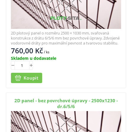
2D plotový panel o rozměru 2500 × 1030 mm, svařovaná
konstrukce z drátu 6/5/6 mm bez povrchové úpravy. Zdvojené
vodorovné dráty pro maximální pevnost a tvarovou stabilitu.
760,00
Kč
/ ks
Skladem u dodavatele
Koupit
2D panel - bez povrchové úpravy - 2500x1230 -
dr.6/5/6